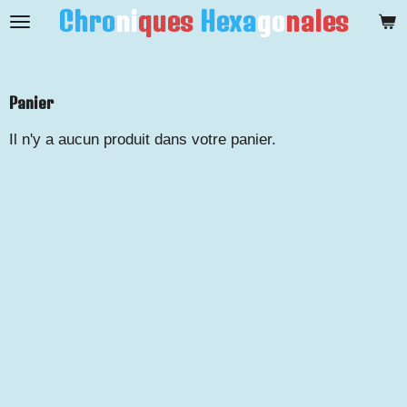
Chro
ni
ques
Hexa
go
nales
Passer
au
contenu
principal
Panier
Il n'y a aucun produit dans votre panier.