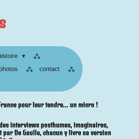
s
histoire
 photos
contact
 France pour leur tendre… un micro !
s des interviews posthumes, imaginaires,
par De Gaulle, chacun y livre sa version