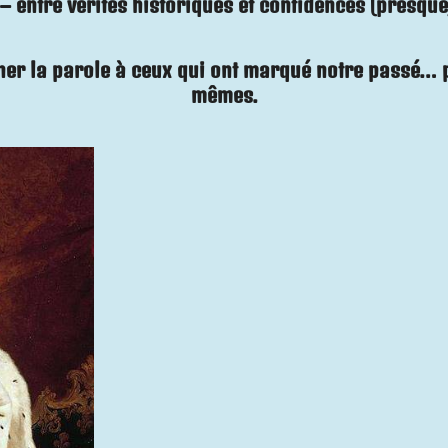
 – entre vérités historiques et confidences (presque
r la parole à ceux qui ont marqué notre passé… par
mêmes.