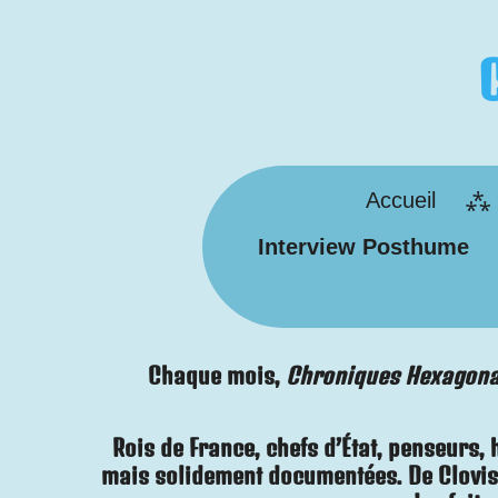
Passer
au
contenu
principal
Accueil
Interview Posthume
Chaque mois,
Chroniques Hexagona
Rois de France, chefs d’État, penseurs,
mais solidement documentées. De Clovis 