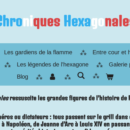
Chro
ni
ques
Hexa
go
nale
Les gardiens de la flamme
Entre cour et 
Les légendes de l'hexagone
Galerie
Blog
les
ressuscite les grandes figures de l’histoire de
 héros ou dictateurs : tous passent sur le grill dan
à Napoléon, de Jeanne d’Arc à Louis XIV en passant 