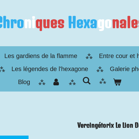
Chro
ni
ques
Hexa
go
nale
Les gardiens de la flamme
Entre cour et 
Les légendes de l'hexagone
Galerie ph
Blog
Vercingétorix Le Lion 