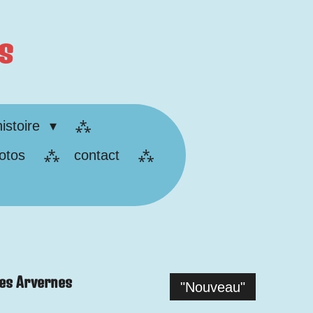
s
histoire
otos
contact
Des Arvernes
"Nouveau"